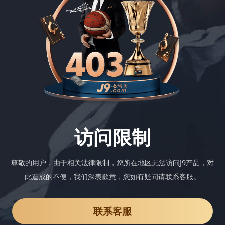
访问限制
尊敬的用户，由于相关法律限制，您所在地区无法访问J9产品，对
此造成的不便，我们深表歉意，您如有疑问请联系客服。
联系客服